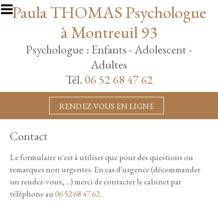
Aller au contenu principal
Paula THOMAS Psychologue
à Montreuil 93
Psychologue : Enfants - Adolescent -
Adultes
Tél.
06 52 68 47 62
RENDEZ-VOUS EN LIGNE
Contact
Le formulaire n'est à utiliser que pour des questions ou
remarques non urgentes. En cas d'urgence (décommander
un rendez-vous, ...) merci de contacter le cabinet par
téléphone au
06 52 68 47 62
.